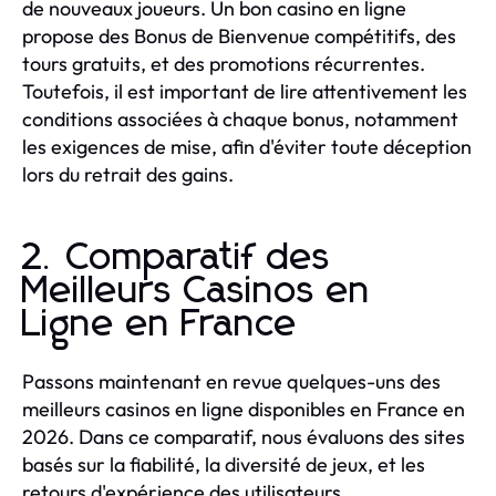
de nouveaux joueurs. Un bon casino en ligne
propose des Bonus de Bienvenue compétitifs, des
tours gratuits, et des promotions récurrentes.
Toutefois, il est important de lire attentivement les
conditions associées à chaque bonus, notamment
les exigences de mise, afin d'éviter toute déception
lors du retrait des gains.
2. Comparatif des
Meilleurs Casinos en
Ligne en France
Passons maintenant en revue quelques-uns des
meilleurs casinos en ligne disponibles en France en
2026. Dans ce comparatif, nous évaluons des sites
basés sur la fiabilité, la diversité de jeux, et les
retours d'expérience des utilisateurs.