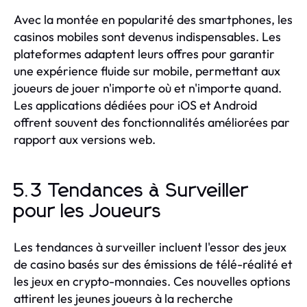
Avec la montée en popularité des smartphones, les
casinos mobiles sont devenus indispensables. Les
plateformes adaptent leurs offres pour garantir
une expérience fluide sur mobile, permettant aux
joueurs de jouer n'importe où et n'importe quand.
Les applications dédiées pour iOS et Android
offrent souvent des fonctionnalités améliorées par
rapport aux versions web.
5.3 Tendances à Surveiller
pour les Joueurs
Les tendances à surveiller incluent l'essor des jeux
de casino basés sur des émissions de télé-réalité et
les jeux en crypto-monnaies. Ces nouvelles options
attirent les jeunes joueurs à la recherche