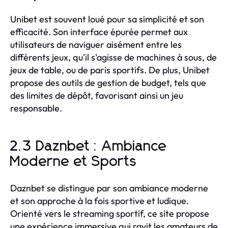
Unibet est souvent loué pour sa simplicité et son
efficacité. Son interface épurée permet aux
utilisateurs de naviguer aisément entre les
différents jeux, qu'il s'agisse de machines à sous, de
jeux de table, ou de paris sportifs. De plus, Unibet
propose des outils de gestion de budget, tels que
des limites de dépôt, favorisant ainsi un jeu
responsable.
2.3 Daznbet : Ambiance
Moderne et Sports
Daznbet se distingue par son ambiance moderne
et son approche à la fois sportive et ludique.
Orienté vers le streaming sportif, ce site propose
une expérience immersive qui ravit les amateurs de