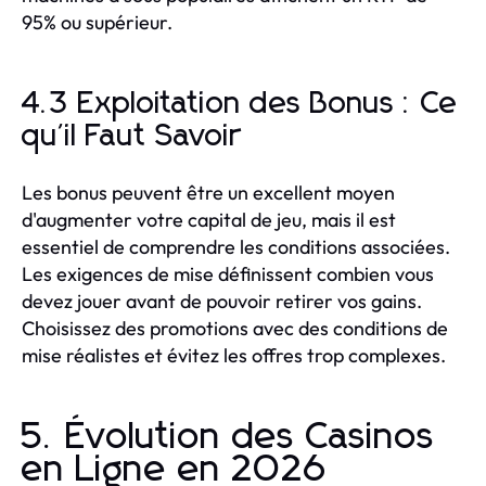
95% ou supérieur.
4.3 Exploitation des Bonus : Ce
qu'il Faut Savoir
Les bonus peuvent être un excellent moyen
d'augmenter votre capital de jeu, mais il est
essentiel de comprendre les conditions associées.
Les exigences de mise définissent combien vous
devez jouer avant de pouvoir retirer vos gains.
Choisissez des promotions avec des conditions de
mise réalistes et évitez les offres trop complexes.
5. Évolution des Casinos
en Ligne en 2026