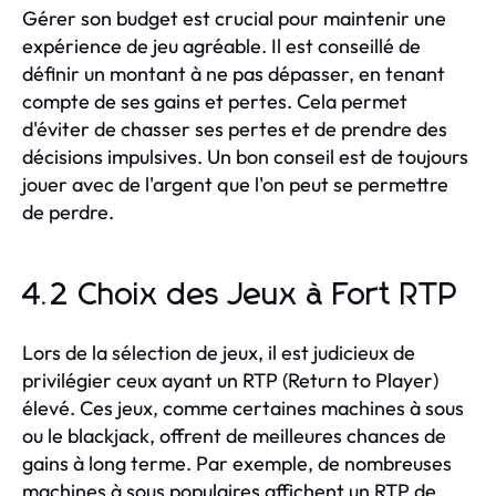
Gérer son budget est crucial pour maintenir une
expérience de jeu agréable. Il est conseillé de
définir un montant à ne pas dépasser, en tenant
compte de ses gains et pertes. Cela permet
d'éviter de chasser ses pertes et de prendre des
décisions impulsives. Un bon conseil est de toujours
jouer avec de l'argent que l'on peut se permettre
de perdre.
4.2 Choix des Jeux à Fort RTP
Lors de la sélection de jeux, il est judicieux de
privilégier ceux ayant un RTP (Return to Player)
élevé. Ces jeux, comme certaines machines à sous
ou le blackjack, offrent de meilleures chances de
gains à long terme. Par exemple, de nombreuses
machines à sous populaires affichent un RTP de