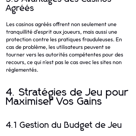
Agréés
Les casinos agréés offrent non seulement une
tranquillité d'esprit aux joueurs, mais aussi une
protection contre les pratiques frauduleuses. En
cas de problème, les utilisateurs peuvent se
tourner vers les autorités compétentes pour des
recours, ce qui n'est pas le cas avec les sites non
réglementés.
4. Stratégies de Jeu pour
Maximiser Vos Gains
4.1 Gestion du Budget de Jeu