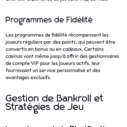
Programmes de Fidélité
Les programmes de fidélité récompensent les
joueurs réguliers par des points, qui peuvent être
convertis en bonus ou en cadeaux. Certains
casinos vont même jusqu'à offrir des gestionnaires
de compte VIP pour les joueurs actifs, leur
fournissant un service personnalisé et des
avantages exclusifs.
Gestion de Bankroll et
Stratégies de Jeu