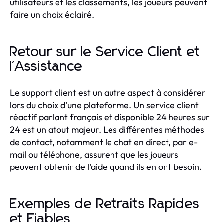
utilisateurs et les classements, les joueurs peuvent
faire un choix éclairé.
Retour sur le Service Client et
l'Assistance
Le support client est un autre aspect à considérer
lors du choix d'une plateforme. Un service client
réactif parlant français et disponible 24 heures sur
24 est un atout majeur. Les différentes méthodes
de contact, notamment le chat en direct, par e-
mail ou téléphone, assurent que les joueurs
peuvent obtenir de l'aide quand ils en ont besoin.
Exemples de Retraits Rapides
et Fiables