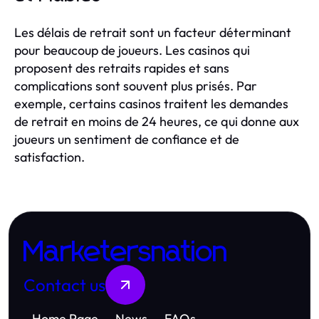
Les délais de retrait sont un facteur déterminant
pour beaucoup de joueurs. Les casinos qui
proposent des retraits rapides et sans
complications sont souvent plus prisés. Par
exemple, certains casinos traitent les demandes
de retrait en moins de 24 heures, ce qui donne aux
joueurs un sentiment de confiance et de
satisfaction.
Marketersnation
Contact us
Home Page
News
FAQs