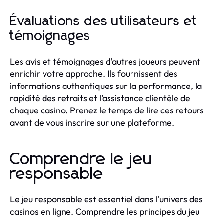
Évaluations des utilisateurs et
témoignages
Les avis et témoignages d'autres joueurs peuvent
enrichir votre approche. Ils fournissent des
informations authentiques sur la performance, la
rapidité des retraits et l’assistance clientèle de
chaque casino. Prenez le temps de lire ces retours
avant de vous inscrire sur une plateforme.
Comprendre le jeu
responsable
Le jeu responsable est essentiel dans l'univers des
casinos en ligne. Comprendre les principes du jeu