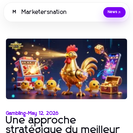
Marketersnation
M
News
Gambling
-
May 12, 2026
Une approche
stratégique du meilleur