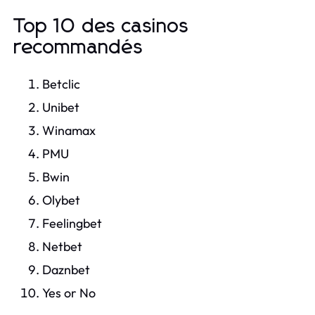
Top 10 des casinos
recommandés
Betclic
Unibet
Winamax
PMU
Bwin
Olybet
Feelingbet
Netbet
Daznbet
Yes or No