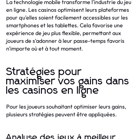
La technologie mobile transforme l'industrie du jeu
en ligne. Les casinos optimisent leurs plateformes
pour qu'elles soient facilement accessibles sur les
smartphones et les tablettes. Cela favorise une
expérience de jeu plus flexible, permettant aux
joueurs de s'adonner à leur passe-temps favoris
n'importe où et à tout moment.
Stratégies pour
maximiser vos gains dans
les casinos en ligne
Pour les joueurs souhaitant optimiser leurs gains,
plusieurs stratégies peuvent être appliquées.
Analyse des jeux à meilleur