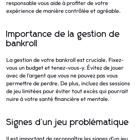
responsable vous aide à profiter de votre
expérience de manière contrôlée et agréable.
Importance de la gestion de
bankroll
La gestion de votre bankroll est cruciale. Fixez-
vous un budget et tenez-vous-y. Évitez de jouer
avec de l'argent que vous ne pouvez pas vous
permettre de perdre. De plus, incluez des sessions
de jeu limitées pour éviter tout excès qui pourrait
nuire à votre santé financière et mentale.
Signes d'un jeu problématique
Il est important de reconnaître les signes d'un jeu