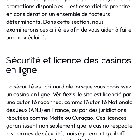
promotions disponibles, il est essentiel de prendre
en considération un ensemble de facteurs
déterminants. Dans cette section, nous
examinerons ces critères afin de vous aider à faire
un choix éclairé.
Sécurité et licence des casinos
en ligne
La sécurité est primordiale lorsque vous choisissez
un casino en ligne. Vérifiez si le site est licencié par
une autorité reconnue, comme l’Autorité Nationale
des Jeux (ANJ) en France, ou par des juridictions
réputées comme Malte ou Curaçao. Ces licences
garantissent non seulement que le casino respecte
les normes de sécurité, mais également qu'il offre