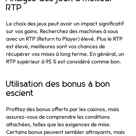
RTP
Le choix des jeux peut avoir un impact significatif
sur vos gains. Recherchez des machines à sous
avec un RTP (Return to Player) élevé. Plus le RTP
est élevé, meilleures sont vos chances de
récupérer vos mises à long terme. En général, un
RTP supérieur à 95 % est considéré comme bon.
Utilisation des bonus à bon
escient
Profitez des bonus offerts par les casinos, mais
assurez-vous de comprendre les conditions
attachées, telles que les exigences de mise.
Certains bonus peuvent sembler attrayants, mais