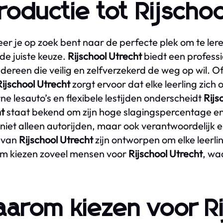
troductie tot Rijscho
r je op zoek bent naar de perfecte plek om te lere
 de juiste keuze.
Rijschool Utrecht
biedt een profess
edereen die veilig en zelfverzekerd de weg op wil. Of
Rijschool Utrecht
zorgt ervoor dat elke leerling zich 
e lesauto’s en flexibele lestijden onderscheidt
Rijs
t
staat bekend om zijn hoge slagingspercentage en
e niet alleen autorijden, maar ook verantwoordelijk 
 van
Rijschool Utrecht
zijn ontworpen om elke leerlin
m kiezen zoveel mensen voor
Rijschool Utrecht
, wa
arom kiezen voor Ri