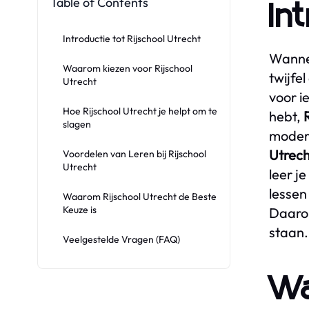
Table of Contents
In
Introductie tot Rijschool Utrecht
Wannee
Waarom kiezen voor Rijschool
twijfel
Utrecht
voor i
Hoe Rijschool Utrecht je helpt om te
hebt,
slagen
modern
Utrech
Voordelen van Leren bij Rijschool
Utrecht
leer j
lessen
Waarom Rijschool Utrecht de Beste
Keuze is
Daaro
staan.
Veelgestelde Vragen (FAQ)
Wa