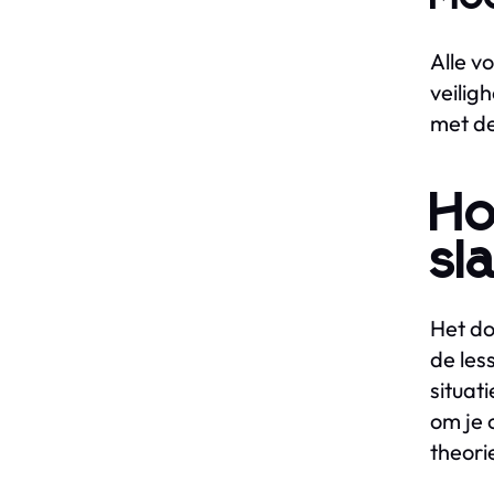
Alle v
veilig
met de
Ho
sl
Het do
de les
situat
om je 
theori