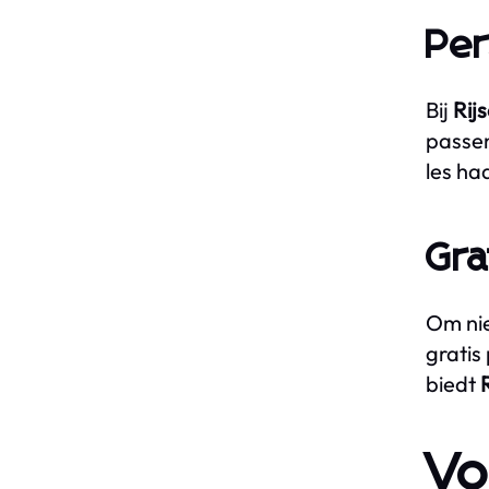
Per
Bij
Rij
passen
les ha
Gra
Om nie
gratis
biedt
Vo