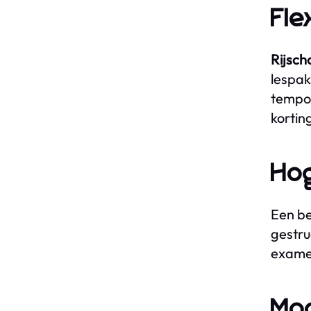
Fle
Rijsch
lespak
tempo 
kortin
Hog
Een be
gestru
examen
Mod