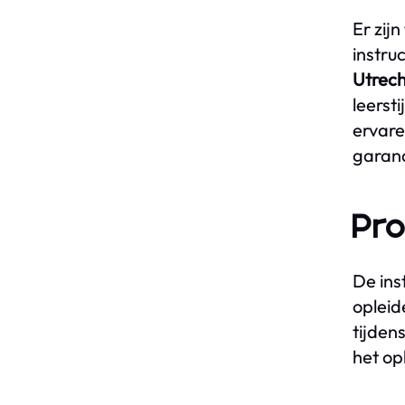
Er zij
instru
Utrech
leerst
ervaren
garan
Pro
De ins
opleid
tijdens
het op