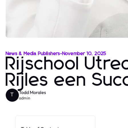
News & Media Publishers
-
November 10, 2025
Rijschool Utre
Rijles een Suc
Todd Morales
T
admin