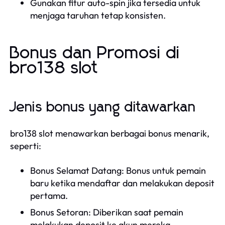
Gunakan fitur auto-spin jika tersedia untuk
menjaga taruhan tetap konsisten.
Bonus dan Promosi di
bro138 slot
Jenis bonus yang ditawarkan
bro138 slot menawarkan berbagai bonus menarik,
seperti:
Bonus Selamat Datang: Bonus untuk pemain
baru ketika mendaftar dan melakukan deposit
pertama.
Bonus Setoran: Diberikan saat pemain
melakukan deposit ke akun mereka.