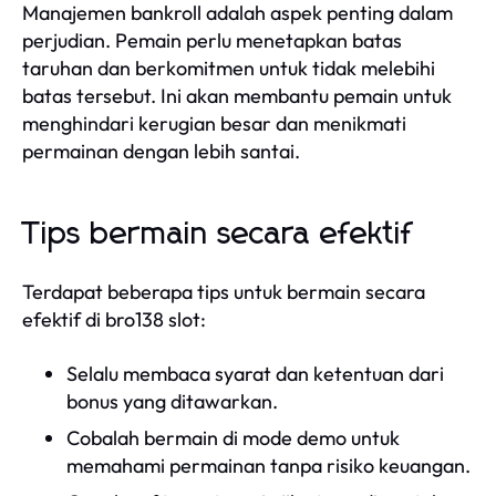
Manajemen bankroll adalah aspek penting dalam
perjudian. Pemain perlu menetapkan batas
taruhan dan berkomitmen untuk tidak melebihi
batas tersebut. Ini akan membantu pemain untuk
menghindari kerugian besar dan menikmati
permainan dengan lebih santai.
Tips bermain secara efektif
Terdapat beberapa tips untuk bermain secara
efektif di bro138 slot:
Selalu membaca syarat dan ketentuan dari
bonus yang ditawarkan.
Cobalah bermain di mode demo untuk
memahami permainan tanpa risiko keuangan.