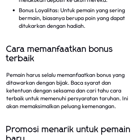
Bonus Loyalitas: Untuk pemain yang sering
bermain, biasanya berupa poin yang dapat
ditukarkan dengan hadiah.
Cara memanfaatkan bonus
terbaik
Pemain harus selalu memanfaatkan bonus yang
ditawarkan dengan bijak. Baca syarat dan
ketentuan dengan seksama dan cari tahu cara
terbaik untuk memenuhi persyaratan taruhan. Ini
akan memaksimalkan peluang kemenangan.
Promosi menarik untuk pemain
baru