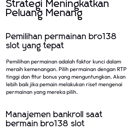
Strategi Meningkatkan
Peluang Menang
Pemilihan permainan bro138
slot yang tepat
Pemilihan permainan adalah faktor kunci dalam
meraih kemenangan. Pilih permainan dengan RTP
tinggi dan fitur bonus yang menguntungkan. Akan
lebih baik jika pemain melakukan riset mengenai
permainan yang mereka pilih.
Manajemen bankroll saat
bermain bro138 slot