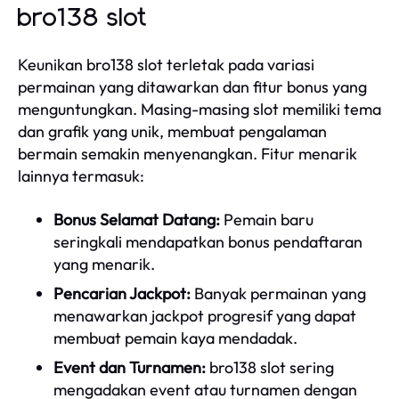
bro138 slot
Keunikan bro138 slot terletak pada variasi
permainan yang ditawarkan dan fitur bonus yang
menguntungkan. Masing-masing slot memiliki tema
dan grafik yang unik, membuat pengalaman
bermain semakin menyenangkan. Fitur menarik
lainnya termasuk:
Bonus Selamat Datang:
Pemain baru
seringkali mendapatkan bonus pendaftaran
yang menarik.
Pencarian Jackpot:
Banyak permainan yang
menawarkan jackpot progresif yang dapat
membuat pemain kaya mendadak.
Event dan Turnamen:
bro138 slot sering
mengadakan event atau turnamen dengan