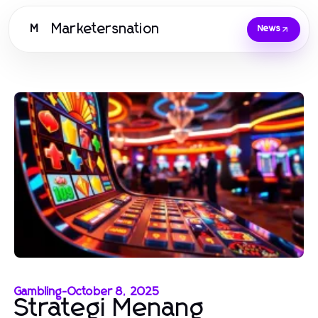
Marketersnation
M
News
Gambling
-
October 8, 2025
Strategi Menang