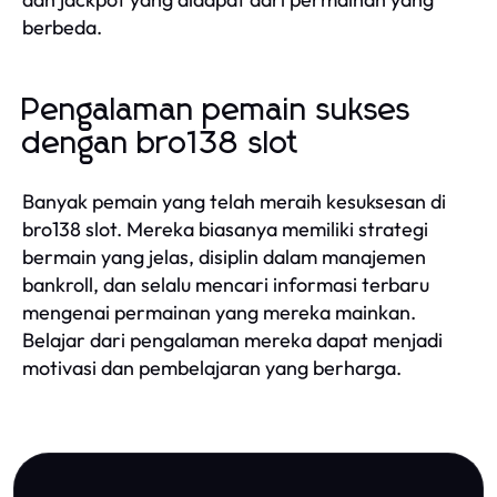
berbeda.
Pengalaman pemain sukses
dengan bro138 slot
Banyak pemain yang telah meraih kesuksesan di
bro138 slot. Mereka biasanya memiliki strategi
bermain yang jelas, disiplin dalam manajemen
bankroll, dan selalu mencari informasi terbaru
mengenai permainan yang mereka mainkan.
Belajar dari pengalaman mereka dapat menjadi
motivasi dan pembelajaran yang berharga.