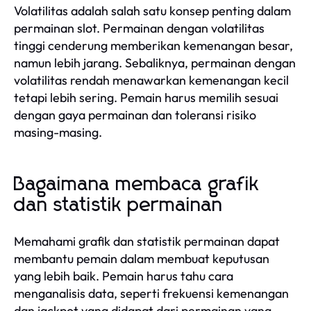
Volatilitas adalah salah satu konsep penting dalam
permainan slot. Permainan dengan volatilitas
tinggi cenderung memberikan kemenangan besar,
namun lebih jarang. Sebaliknya, permainan dengan
volatilitas rendah menawarkan kemenangan kecil
tetapi lebih sering. Pemain harus memilih sesuai
dengan gaya permainan dan toleransi risiko
masing-masing.
Bagaimana membaca grafik
dan statistik permainan
Memahami grafik dan statistik permainan dapat
membantu pemain dalam membuat keputusan
yang lebih baik. Pemain harus tahu cara
menganalisis data, seperti frekuensi kemenangan
dan jackpot yang didapat dari permainan yang