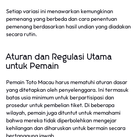
Setiap variasi ini menawarkan kemungkinan
pemenang yang berbeda dan cara penentuan
pemenang berdasarkan hasil undian yang diadakan
secara rutin.
Aturan dan Regulasi Utama
untuk Pemain
Pemain Toto Macau harus mematuhi aturan dasar
yang ditetapkan oleh penyelenggara. Ini termasuk
batas usia minimum untuk berpartisipasi dan
prosedur untuk pembelian tiket. Di beberapa
wilayah, pemain juga dituntut untuk memahami
bahwa mereka tidak diperbolehkan mengejar
kehilangan dan diharuskan untuk bermain secara
bertanggung jawab.